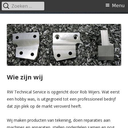
Zoeken
Primair
Menu
naar:
menu
Spring
RW Technical Service
naar
inhoud
Wie zijn wij
RW Technical Service is opgericht door Rob Wijers. Wat eerst
een hobby was, is uitgegroeid tot een professioneel bedrijf
dat zijn plek op de markt veroverd heeft.
Wij maken producten van tekening, doen reparaties aan
machines en apparaten, stellen onderdelen samen en nog