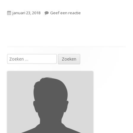
Gepubliceerd
op Nieuwe vestiging
januari 23, 2018
Geef een reactie
op
Zoeken
Hoofd
naar:
sidebar