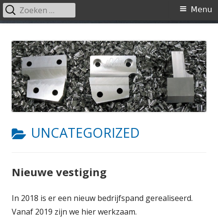
Zoeken
Primair
Menu
naar:
menu
Spring
RW Technical Service
naar
inhoud
CATEGORIE:
UNCATEGORIZED
Nieuwe vestiging
In 2018 is er een nieuw bedrijfspand gerealiseerd.
Vanaf 2019 zijn we hier werkzaam.